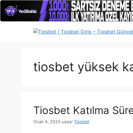
İçeriğe
atla
tiosbet yüksek 
Tiosbet Katılma Süre
Ocak 4, 2025
yazar
Tiosbet