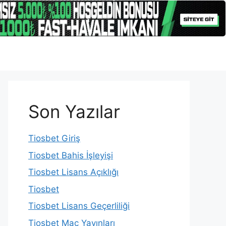
Son Yazılar
Tiosbet Giriş
Tiosbet Bahis İşleyişi
Tiosbet Lisans Açıklığı
Tiosbet
Tiosbet Lisans Geçerliliği
Tiosbet Maç Yayınları