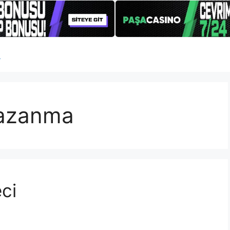
kazanma
ci