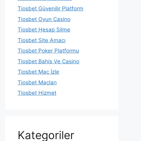
Tiosbet Güvenilir Platform
Tiosbet Oyun Casino
Tiosbet Hesap Silme
Tiosbet Site Amacı
Tiosbet Poker Platformu
Tiosbet Bahis Ve Casino
Tiosbet Maç İzle
Tiosbet Maçları
Tiosbet Hizmet
Kategoriler