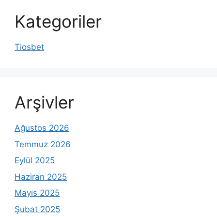
Kategoriler
Tiosbet
Arşivler
Ağustos 2026
Temmuz 2026
Eylül 2025
Haziran 2025
Mayıs 2025
Şubat 2025