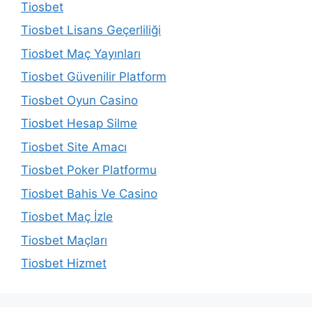
Tiosbet
Tiosbet Lisans Geçerliliği
Tiosbet Maç Yayınları
Tiosbet Güvenilir Platform
Tiosbet Oyun Casino
Tiosbet Hesap Silme
Tiosbet Site Amacı
Tiosbet Poker Platformu
Tiosbet Bahis Ve Casino
Tiosbet Maç İzle
Tiosbet Maçları
Tiosbet Hizmet