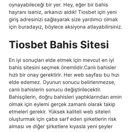
oynayabileceği bir yer. Hey, eğer bir bahis
hayranı iseniz, arkanızı aldık! Tiosbet için yeni
giriş adresinizi sağlayarak size yardımcı olmak
için buradayız, böylece aksiyona atlayabilirsiniz.
Tiosbet Bahis Sitesi
En iyi sonuçları elde etmek için mevcut en iyi
bahis sitesini seçmek önemlidir.Canlı bahisler
hızlı bir onay gerektirir. Her web sayfası bu hızı
elde edemez. Oyunun sonucu belirlenmezse,
canlı bahislerin sonucu değiştirilecektir.
Bahisçilerin, doğru bahisleri yaptıklarından emin
olmak için eylemi gerçek zamanlı olarak takip
etmeleri gerekir. Yüksek kaliteli web siteleri
oluşturmak için çaba sarf eden şirketlerin risk
alması ve diğer şirketlere kıyasla yeni şeyler