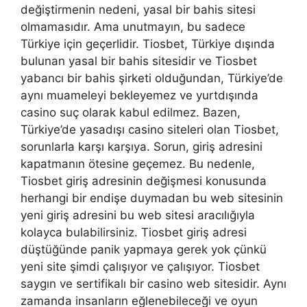
değiştirmenin nedeni, yasal bir bahis sitesi
olmamasıdır. Ama unutmayın, bu sadece
Türkiye için geçerlidir. Tiosbet, Türkiye dışında
bulunan yasal bir bahis sitesidir ve Tiosbet
yabancı bir bahis şirketi olduğundan, Türkiye’de
aynı muameleyi bekleyemez ve yurtdışında
casino suç olarak kabul edilmez. Bazen,
Türkiye’de yasadışı casino siteleri olan Tiosbet,
sorunlarla karşı karşıya. Sorun, giriş adresini
kapatmanın ötesine geçemez. Bu nedenle,
Tiosbet giriş adresinin değişmesi konusunda
herhangi bir endişe duymadan bu web sitesinin
yeni giriş adresini bu web sitesi aracılığıyla
kolayca bulabilirsiniz. Tiosbet giriş adresi
düştüğünde panik yapmaya gerek yok çünkü
yeni site şimdi çalışıyor ve çalışıyor. Tiosbet
saygın ve sertifikalı bir casino web sitesidir. Aynı
zamanda insanların eğlenebileceği ve oyun