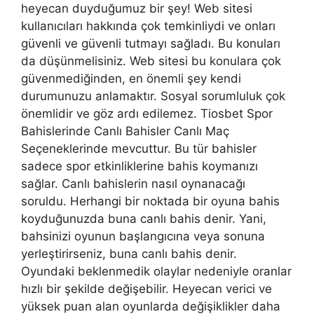
heyecan duyduğumuz bir şey! Web sitesi
kullanıcıları hakkında çok temkinliydi ve onları
güvenli ve güvenli tutmayı sağladı. Bu konuları
da düşünmelisiniz. Web sitesi bu konulara çok
güvenmediğinden, en önemli şey kendi
durumunuzu anlamaktır. Sosyal sorumluluk çok
önemlidir ve göz ardı edilemez. Tiosbet Spor
Bahislerinde Canlı Bahisler Canlı Maç
Seçeneklerinde mevcuttur. Bu tür bahisler
sadece spor etkinliklerine bahis koymanızı
sağlar. Canlı bahislerin nasıl oynanacağı
soruldu. Herhangi bir noktada bir oyuna bahis
koyduğunuzda buna canlı bahis denir. Yani,
bahsinizi oyunun başlangıcına veya sonuna
yerleştirirseniz, buna canlı bahis denir.
Oyundaki beklenmedik olaylar nedeniyle oranlar
hızlı bir şekilde değişebilir. Heyecan verici ve
yüksek puan alan oyunlarda değişiklikler daha