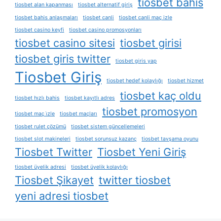
tiosbet bahis
tiosbet alan kapanması
tiosbet alternatif giriş
tiosbet bahis anlaşmaları
tiosbet canli
tiosbet canli maç izle
tiosbet casino keyfi
tiosbet casino promosyonları
tiosbet casino sitesi
tiosbet girisi
tiosbet giris twitter
tiosbet giris yap
Tiosbet Giriş
tiosbet hedef kolaylığı
tiosbet hizmet
tiosbet kaç oldu
tiosbet hızlı bahis
tiosbet kayıtlı adres
tiosbet promosyon
tiosbet maç i̇zle
tiosbet maçları
tiosbet rulet çözümü
tiosbet sistem güncellemeleri
tiosbet slot makineleri
tiosbet sorunsuz kazanç
tiosbet tavşama oyunu
Tiosbet Twitter
Tiosbet Yeni Giriş
tiosbet üyelik adresi
tiosbet üyelik kolaylığı
Tiosbet Şikayet
twitter tiosbet
yeni adresi tiosbet