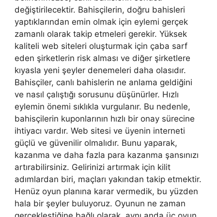
değiştirilecektir. Bahisçilerin, doğru bahisleri
yaptıklarından emin olmak için eylemi gerçek
zamanlı olarak takip etmeleri gerekir. Yüksek
kaliteli web siteleri oluşturmak için çaba sarf
eden şirketlerin risk alması ve diğer şirketlere
kıyasla yeni şeyler denemeleri daha olasıdır.
Bahisçiler, canlı bahislerin ne anlama geldiğini
ve nasıl çalıştığı sorusunu düşünürler. Hızlı
eylemin önemi sıklıkla vurgulanır. Bu nedenle,
bahisçilerin kuponlarının hızlı bir onay sürecine
ihtiyacı vardır. Web sitesi ve üyenin interneti
güçlü ve güvenilir olmalıdır. Bunu yaparak,
kazanma ve daha fazla para kazanma şansınızı
artırabilirsiniz. Gelirinizi artırmak için kilit
adımlardan biri, maçları yakından takip etmektir.
Henüz oyun planına karar vermedik, bu yüzden
hala bir şeyler buluyoruz. Oyunun ne zaman
gerçekleştiğine bağlı olarak, aynı anda üç oyun