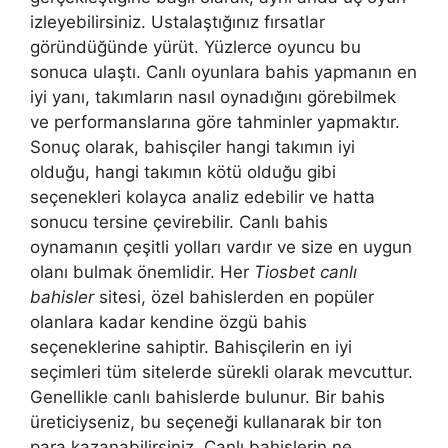
izleyebilirsiniz. Ustalaştığınız fırsatlar
göründüğünde yürüt. Yüzlerce oyuncu bu
sonuca ulaştı. Canlı oyunlara bahis yapmanın en
iyi yanı, takımların nasıl oynadığını görebilmek
ve performanslarına göre tahminler yapmaktır.
Sonuç olarak, bahisçiler hangi takımın iyi
olduğu, hangi takımın kötü olduğu gibi
seçenekleri kolayca analiz edebilir ve hatta
sonucu tersine çevirebilir. Canlı bahis
oynamanın çeşitli yolları vardır ve size en uygun
olanı bulmak önemlidir. Her
Tiosbet canlı
bahisler
sitesi, özel bahislerden en popüler
olanlara kadar kendine özgü bahis
seçeneklerine sahiptir. Bahisçilerin en iyi
seçimleri tüm sitelerde sürekli olarak mevcuttur.
Genellikle canlı bahislerde bulunur. Bir bahis
üreticiyseniz, bu seçeneği kullanarak bir ton
para kazanabilirsiniz. Canlı bahislerin ne