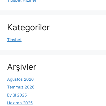
Tiosbet Hizmet
Kategoriler
Tiosbet
Arşivler
Ağustos 2026
Temmuz 2026
Eylül 2025
Haziran 2025