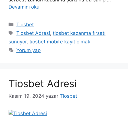
Devamını oku
Kategoriler
Tiosbet
Etiketler
Tiosbet Adresi
,
tiosbet kazanma fırsatı
sunuyor
,
tiosbet mobil’e kayıt olmak
Yorum yap
Tiosbet Adresi
Kasım 19, 2024
yazar
Tiosbet