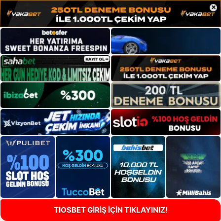
×
TIOSBET GİRİŞ İÇİN TIKLAYINIZ!