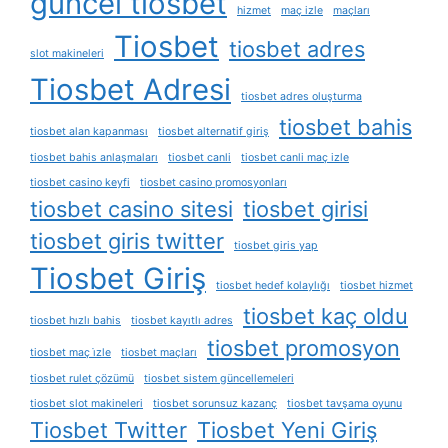
güncel tiosbet
hizmet
maç izle
maçları
Tiosbet
tiosbet adres
slot makineleri
Tiosbet Adresi
tiosbet adres oluşturma
tiosbet bahis
tiosbet alan kapanması
tiosbet alternatif giriş
tiosbet bahis anlaşmaları
tiosbet canli
tiosbet canli maç izle
tiosbet casino keyfi
tiosbet casino promosyonları
tiosbet casino sitesi
tiosbet girisi
tiosbet giris twitter
tiosbet giris yap
Tiosbet Giriş
tiosbet hedef kolaylığı
tiosbet hizmet
tiosbet kaç oldu
tiosbet hızlı bahis
tiosbet kayıtlı adres
tiosbet promosyon
tiosbet maç i̇zle
tiosbet maçları
tiosbet rulet çözümü
tiosbet sistem güncellemeleri
tiosbet slot makineleri
tiosbet sorunsuz kazanç
tiosbet tavşama oyunu
Tiosbet Twitter
Tiosbet Yeni Giriş