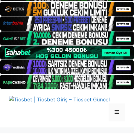
İçeriğe
atla
Menü