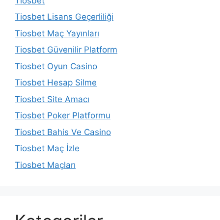
Tiosbet
Tiosbet Lisans Geçerliliği
Tiosbet Maç Yayınları
Tiosbet Güvenilir Platform
Tiosbet Oyun Casino
Tiosbet Hesap Silme
Tiosbet Site Amacı
Tiosbet Poker Platformu
Tiosbet Bahis Ve Casino
Tiosbet Maç İzle
Tiosbet Maçları