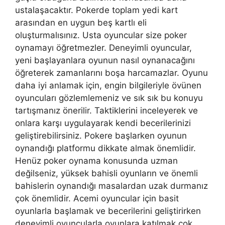
ustalaşacaktır. Pokerde toplam yedi kart
arasından en uygun beş kartlı eli
oluşturmalısınız. Usta oyuncular size poker
oynamayı öğretmezler. Deneyimli oyuncular,
yeni başlayanlara oyunun nasıl oynanacağını
öğreterek zamanlarını boşa harcamazlar. Oyunu
daha iyi anlamak için, engin bilgileriyle övünen
oyuncuları gözlemlemeniz ve sık sık bu konuyu
tartışmanız önerilir. Taktiklerini inceleyerek ve
onlara karşı uygulayarak kendi becerilerinizi
geliştirebilirsiniz. Pokere başlarken oyunun
oynandığı platformu dikkate almak önemlidir.
Henüz poker oynama konusunda uzman
değilseniz, yüksek bahisli oyunların ve önemli
bahislerin oynandığı masalardan uzak durmanız
çok önemlidir. Acemi oyuncular için basit
oyunlarla başlamak ve becerilerini geliştirirken
deneyimli oyuncularla oyunlara katılmak çok