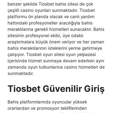
benzer şekilde Tiosbet bahis sitesi de çok
çeşitli casino oyunları sunmaktadır. Tiosbet
platformu ön planda olacak ve canlı yardım
hattındaki profesyoneller aracılığıyla bahis
meraklılarına gerekli hizmetleri sunacaktır. Bahis
sitesinin profesyonel ekibi, üye odaklı
araştırmalara büyük önem veriyor ve her zaman
bahis meraklılarının isteklerini yerine getirmeye
çalışıyor. Tiosbet oyun sitesi oyun yelpazesi
içerisinde hizmet sunmaya devam ederken aynı
zamanda oyun tutkunlarına casino hizmetleri de
sunmaktadır.
Tiosbet Güvenilir Giriş
Bahis platformlarında oyuncular yüksek
oranlardan ve promosyon tekliflerinden