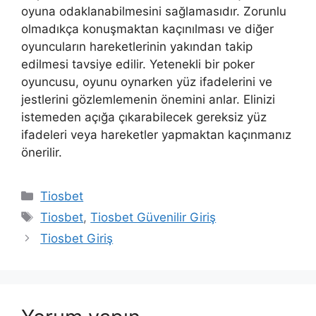
oyuna odaklanabilmesini sağlamasıdır. Zorunlu
olmadıkça konuşmaktan kaçınılması ve diğer
oyuncuların hareketlerinin yakından takip
edilmesi tavsiye edilir. Yetenekli bir poker
oyuncusu, oyunu oynarken yüz ifadelerini ve
jestlerini gözlemlemenin önemini anlar. Elinizi
istemeden açığa çıkarabilecek gereksiz yüz
ifadeleri veya hareketler yapmaktan kaçınmanız
önerilir.
Kategoriler
Tiosbet
Etiketler
Tiosbet
,
Tiosbet Güvenilir Giriş
Tiosbet Giriş