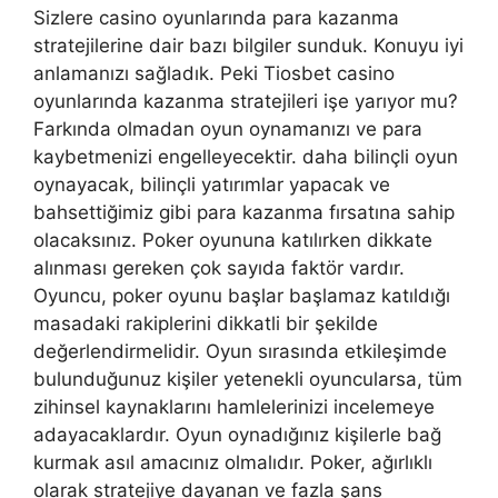
Sizlere casino oyunlarında para kazanma
stratejilerine dair bazı bilgiler sunduk. Konuyu iyi
anlamanızı sağladık. Peki Tiosbet casino
oyunlarında kazanma stratejileri işe yarıyor mu?
Farkında olmadan oyun oynamanızı ve para
kaybetmenizi engelleyecektir. daha bilinçli oyun
oynayacak, bilinçli yatırımlar yapacak ve
bahsettiğimiz gibi para kazanma fırsatına sahip
olacaksınız. Poker oyununa katılırken dikkate
alınması gereken çok sayıda faktör vardır.
Oyuncu, poker oyunu başlar başlamaz katıldığı
masadaki rakiplerini dikkatli bir şekilde
değerlendirmelidir. Oyun sırasında etkileşimde
bulunduğunuz kişiler yetenekli oyuncularsa, tüm
zihinsel kaynaklarını hamlelerinizi incelemeye
adayacaklardır. Oyun oynadığınız kişilerle bağ
kurmak asıl amacınız olmalıdır. Poker, ağırlıklı
olarak stratejiye dayanan ve fazla şans