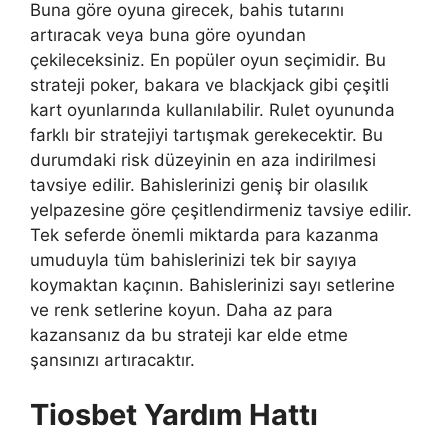
Buna göre oyuna girecek, bahis tutarını
artıracak veya buna göre oyundan
çekileceksiniz. En popüler oyun seçimidir. Bu
strateji poker, bakara ve blackjack gibi çeşitli
kart oyunlarında kullanılabilir. Rulet oyununda
farklı bir stratejiyi tartışmak gerekecektir. Bu
durumdaki risk düzeyinin en aza indirilmesi
tavsiye edilir. Bahislerinizi geniş bir olasılık
yelpazesine göre çeşitlendirmeniz tavsiye edilir.
Tek seferde önemli miktarda para kazanma
umuduyla tüm bahislerinizi tek bir sayıya
koymaktan kaçının. Bahislerinizi sayı setlerine
ve renk setlerine koyun. Daha az para
kazansanız da bu strateji kar elde etme
şansınızı artıracaktır.
Tiosbet Yardım Hattı