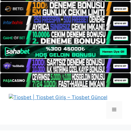
İçeriğe
atla
Menü