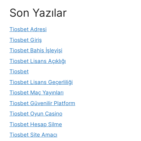
Son Yazılar
Tiosbet Adresi
Tiosbet Giriş
Tiosbet Bahis İşleyişi
Tiosbet Lisans Açıklığı
Tiosbet
Tiosbet Lisans Geçerliliği
Tiosbet Maç Yayınları
Tiosbet Güvenilir Platform
Tiosbet Oyun Casino
Tiosbet Hesap Silme
Tiosbet Site Amacı