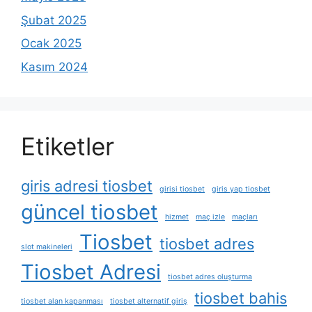
Şubat 2025
Ocak 2025
Kasım 2024
Etiketler
giris adresi tiosbet
girisi tiosbet
giris yap tiosbet
güncel tiosbet
hizmet
maç izle
maçları
Tiosbet
tiosbet adres
slot makineleri
Tiosbet Adresi
tiosbet adres oluşturma
tiosbet bahis
tiosbet alan kapanması
tiosbet alternatif giriş