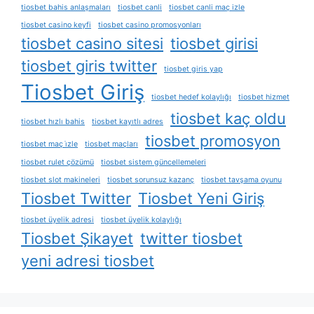
tiosbet bahis anlaşmaları
tiosbet canli
tiosbet canli maç izle
tiosbet casino keyfi
tiosbet casino promosyonları
tiosbet casino sitesi
tiosbet girisi
tiosbet giris twitter
tiosbet giris yap
Tiosbet Giriş
tiosbet hedef kolaylığı
tiosbet hizmet
tiosbet kaç oldu
tiosbet hızlı bahis
tiosbet kayıtlı adres
tiosbet promosyon
tiosbet maç i̇zle
tiosbet maçları
tiosbet rulet çözümü
tiosbet sistem güncellemeleri
tiosbet slot makineleri
tiosbet sorunsuz kazanç
tiosbet tavşama oyunu
Tiosbet Twitter
Tiosbet Yeni Giriş
tiosbet üyelik adresi
tiosbet üyelik kolaylığı
Tiosbet Şikayet
twitter tiosbet
yeni adresi tiosbet