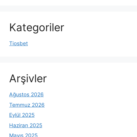
Kategoriler
Tiosbet
Arşivler
Ağustos 2026
Temmuz 2026
Eylül 2025
Haziran 2025
Mayıs 2025