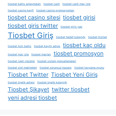
tiosbet bahis anlaşmaları
tiosbet canli
tiosbet canli maç izle
tiosbet casino keyfi
tiosbet casino promosyonları
tiosbet casino sitesi
tiosbet girisi
tiosbet giris twitter
tiosbet giris yap
Tiosbet Giriş
tiosbet hedef kolaylığı
tiosbet hizmet
tiosbet kaç oldu
tiosbet hızlı bahis
tiosbet kayıtlı adres
tiosbet promosyon
tiosbet maç i̇zle
tiosbet maçları
tiosbet rulet çözümü
tiosbet sistem güncellemeleri
tiosbet slot makineleri
tiosbet sorunsuz kazanç
tiosbet tavşama oyunu
Tiosbet Twitter
Tiosbet Yeni Giriş
tiosbet üyelik adresi
tiosbet üyelik kolaylığı
Tiosbet Şikayet
twitter tiosbet
yeni adresi tiosbet