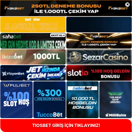
×
TIOSBET GİRİŞ İÇİN TIKLAYINIZ!