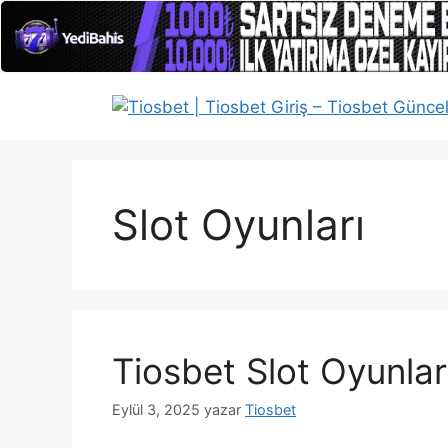
İçeriğe
atla
Slot Oyunları
Tiosbet Slot Oyunlar
Eylül 3, 2025
yazar
Tiosbet